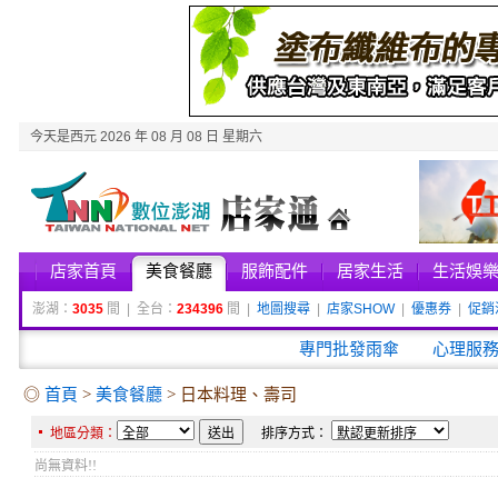
今天是西元 2026 年 08 月 08 日 星期六
店家首頁
美食餐廳
服飾配件
居家生活
生活娛
澎湖：
3035
間 | 全台：
234396
間 |
地圖搜尋
|
店家SHOW
|
優惠券
|
促銷
專門批發雨傘
心理服
◎
首頁
>
美食餐廳
> 日本料理、壽司
地區分類：
排序方式：
尚無資料!!